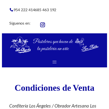
Saltar
954 222 414
685 463 192
al
contenido
Síguenos en:
Condiciones de Venta
Confitería Los Ángeles / Obrador Artesano Los